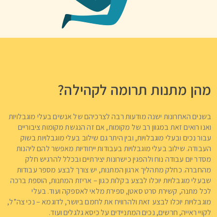
מהן מתנות תרומה לקהילה?
בשנים האחרונות ישנה מודעות רבה לצרכיהם של אנשים בעלי מוגבלויות
ואנו רואים זאת במגוון רב של מקומות, אם זה הנגשת מקומות ציבוריים
עבור נכים ובעלי מוגבלויות, ובין היתר גם שילוב בעלי מוגבלויות בשוק
העבודה. שילוב בעלי מוגבלויות בעבודות ייחודיות מאפשר להם ליהנות
מסדר יום עבודה נוח ולהפגין כישרונות יצירתיים ובכלל להרגיש חלק
מהחברה. כחלק מתהליך ארגון המתנות, יש צורך לבצע מספר עבודות
שבעלי מוגבלויות יוכלו לבצע בקלות כגון – אריזת המתנות, הוספת ברכה
לכל מתנה, קשירת סרט סאטן, ספירת מלאי לאספקה ועוד. בעלי
מוגבלויות יוכלו לבצע זאת ולהרוויח את לחמם ביושר, לדוגמא – נכי צה”ל,
לקויי ראייה, חרשים, נכים המתניידים על כיסא גלגלים ועוד.