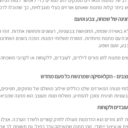
 רב של מתנות ומארזים מפנקים לחג הפורים כדי לאפשר לצוות הניהול
ביתר קלות מתנות שאותם אורזים בעלי מוגבלויות, כך שתוכלו לרכ
חגיגה של שמחה, צבע וטעם
א באווירה שמחה, תחפושות צבעוניות, רעשנים ותחושת אחדות. זוהי
כח עם מתנות מיוחדות. מסורת
משלוחי המנות
הפכה בשנים האחרונות
בע, טעם ושפע.
ם מתנות לחג פורים לילדים, לעובדים, ללקוחות או לקרובי משפחה – 
וצבים – הקלאסיקה שמרגשת כל פעם מחדש
לוחי מנות! המארזים שלנו כוללים שילוב מושלם של מתוקים, חטיפים, 
עוניות חגיגית ומוכן להפתיע. משלוח מנות מעוצב הוא מתנה שמבי
ובדים ולקוחות
 לחג פורים הוא הזדמנות מעולה לחזק קשרים ולשדר הערכה. אצלנו 
ת או עיצוב ייחודי. זוהי מתנה שמעניקה ערך כפול: גם תשומת לב אמ