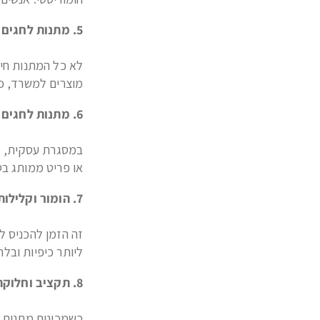
5. מתנות לחגים שהן לא רק אוכל
לא כל המתנות חיי
מוצרים למשרד, כו
6. מתנות לחגים לעובדים ולקוחות
במסגרת עסקית, כד
או פריט ממותג בט
7. הומור וקלילות – נשמת אפה של מתנה לפורים
זה הזמן להכניס ל
ליותר כיפיות ובלת
8. תקציב וחלוקה נכונה
כשמכינים מתנות ל