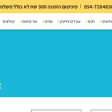
054-728483
|
מינימום הזמנה 300 שח לא כולל משלוח ומיתוג
ירועים
חגים
עובדים והייטק
מורים
עוד מתנות
קטלוגים