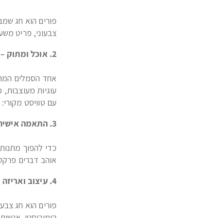
פורים הוא חג שמב
צבעוני, פריט משע
2. אוכל ומתוק – לב הבחירה של מתנות לחג פורים
אחד הסמלים המרכז
עוגיות מעוצבות, פ
עם טוויסט מקורי:
3. התאמה אישית – מה שהופך מתנות לחג פורים למשמעותיות
כדי להפוך מתנות 
אוהב דברים פרקט
4. עיצוב ואריזה – חלק מהחגיגה של מתנות לפורים
פורים הוא חג צבע
הומוריסטי. אנשים