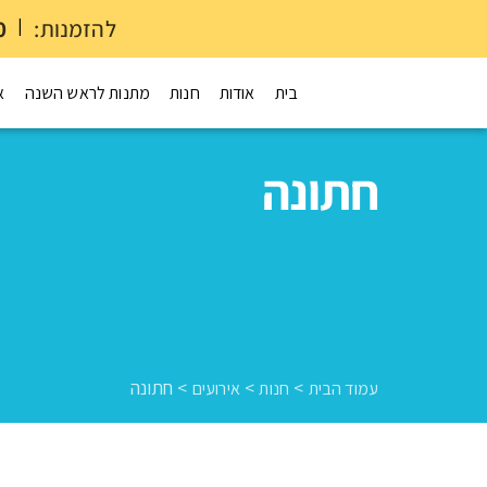
להזמנות:
|
0
בית
אודות
חנות
מתנות לראש השנה
א
חתונה
>
>
>
חתונה
עמוד הבית
חנות
אירועים