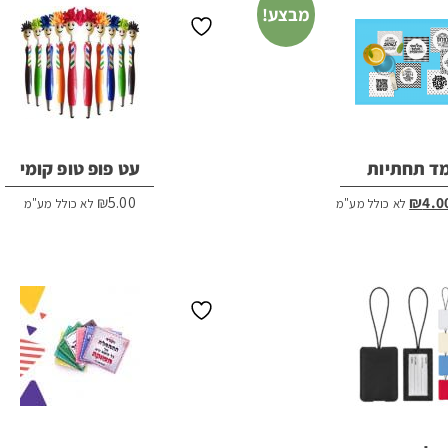
מבצע!
ד תחתיות
עט פופ טופ קומי
מחיר
המחיר
₪
5.00
₪
4.0
לא כולל מע"מ
לא כולל מע"מ
מקורי
הנוכחי
יה:
הוא:
₪4.00.
₪5.00