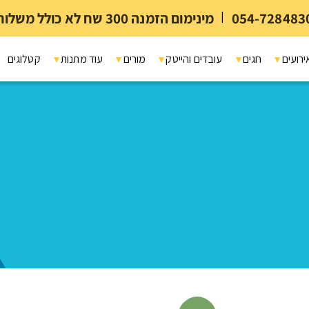
054-728483
|
מינימום הזמנה 300 שח לא כולל משלוח ומיתוג
ירועים
חגים
עובדים והייטק
מורים
עוד מתנות
קטלוגים