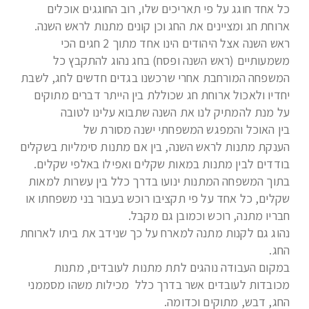
כל אחד חוגג על פי תאריכים שלו, רוב החוגגים אוכלים
ארוחת חג ומציינים את החג וכן קונים מתנות לראש השנה.
ראש השנה אצל היהודים הינו אחד מתוך 2 חגים הכי
משמעותיים (ראש השנה ופסח) בחג נהוג להתקבץ כל
המשפחה המורחבת אחרי שרכשנו בגדים חדשים לחג, לשבת
יחדיו ולאכול ארוחת חג שכוללת בין הייתר דברים מתוקים
על מנת להמתיק לנו את השנה שתבוא עלינו לטובה
בין האוכל והמפגש המשפחתי ישנה מסורת של
הענקת מתנות לראש השנה, בין אם מתנות סימליות בשקלים
בודדים לבין מתנות במאות שקלים ואפילו באלפי שקלים.
בתוך המשפחה המתנות ינועו בדרך כלל בין עשרות למאות
שקלים, כל אחד על פי תקציבו רוכש בעבור בני משפחתו או
חבריו מתנה, רוכש וכמובן גם מקבל.
נהוג גם לקנות מתנה למארח על כך שנידב את ביתו לארוחת
החג.
במקום העבודה נוהגים לתת מתנות לעובדים, מתנות
מכובדות לעובדים אשר בדרך כלל מכילות משהו מסממני
החג, דבש, מתוקים וכדומה.