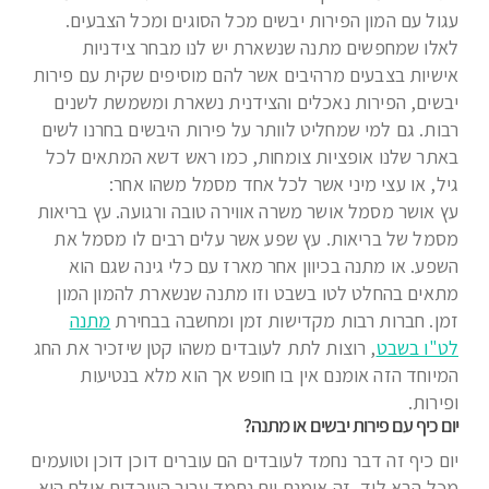
עגול עם המון הפירות יבשים מכל הסוגים ומכל הצבעים.
לאלו שמחפשים מתנה שנשארת יש לנו מבחר צידניות
אישיות בצבעים מרהיבים אשר להם מוסיפים שקית עם פירות
יבשים, הפירות נאכלים והצידנית נשארת ומשמשת לשנים
רבות. גם למי שמחליט לוותר על פירות היבשים בחרנו לשים
באתר שלנו אופציות צומחות, כמו ראש דשא המתאים לכל
גיל, או עצי מיני אשר לכל אחד מסמל משהו אחר:
עץ אושר מסמל אושר משרה אווירה טובה ורגועה. עץ בריאות
מסמל של בריאות. עץ שפע אשר עלים רבים לו מסמל את
השפע. או מתנה בכיוון אחר מארז עם כלי גינה שגם הוא
מתאים בהחלט לטו בשבט וזו מתנה שנשארת להמון המון
זמן. חברות רבות מקדישות זמן ומחשבה בבחירת
מתנה
לט"ו בשבט
, רוצות לתת לעובדים משהו קטן שיזכיר את החג
המיוחד הזה אומנם אין בו חופש אך הוא מלא בנטיעות
ופירות.
יום כיף עם פירות יבשים או מתנה?
יום כיף זה דבר נחמד לעובדים הם עוברים דוכן דוכן וטועמים
מכל הבא ליד, זה אומנם יום נחמד עבור העובדים אולם הוא