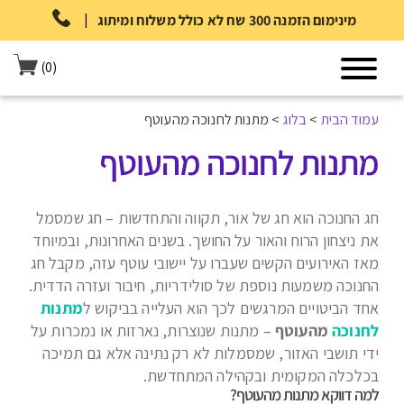
|
מינימום הזמנה 300 שח לא כולל משלוח ומיתוג
(0)
עמוד הבית
>
בלוג
>
מתנות לחנוכה מהעוטף
מתנות לחנוכה מהעוטף
חג החנוכה הוא חג של אור, תקווה והתחדשות – חג שמסמל
את ניצחון הרוח והאור על החושך. בשנים האחרונות, ובמיוחד
מאז האירועים הקשים שעברו על יישובי עוטף עזה, מקבל חג
החנוכה משמעות נוספת של סולידריות, חיבור ועזרה הדדית.
אחד הביטויים המרגשים לכך הוא העלייה בביקוש ל
מתנות
לחנוכה
מהעוטף
– מתנות שנוצרות, נארזות או נמכרות על
ידי תושבי האזור, שמסמלות לא רק נתינה אלא גם תמיכה
בכלכלה המקומית ובקהילה המתחדשת.
למה דווקא מתנות מהעוטף?