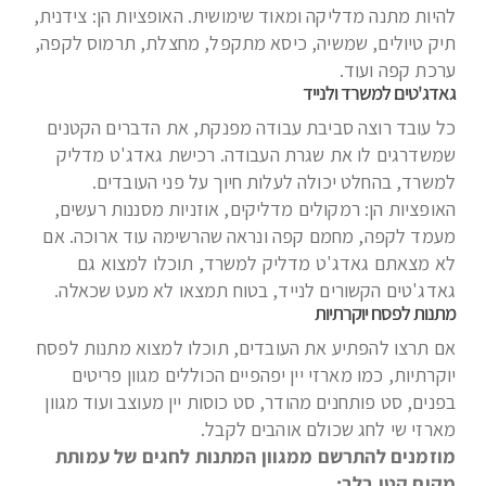
להיות מתנה מדליקה ומאוד שימושית. האופציות הן: צידנית,
תיק טיולים, שמשיה, כיסא מתקפל, מחצלת, תרמוס לקפה,
ערכת קפה ועוד.
גאדג'טים למשרד ולנייד
כל עובד רוצה סביבת עבודה מפנקת, את הדברים הקטנים
שמשדרגים לו את שגרת העבודה. רכישת גאדג'ט מדליק
למשרד, בהחלט יכולה לעלות חיוך על פני העובדים.
האופציות הן: רמקולים מדליקים, אוזניות מסננות רעשים,
מעמד לקפה, מחמם קפה ונראה שהרשימה עוד ארוכה. אם
לא מצאתם גאדג'ט מדליק למשרד, תוכלו למצוא גם
גאדג'טים הקשורים לנייד, בטוח תמצאו לא מעט שכאלה.
מתנות לפסח יוקרתיות
אם תרצו להפתיע את העובדים, תוכלו למצוא מתנות לפסח
יוקרתיות, כמו מארזי יין יפהפיים הכוללים מגוון פריטים
בפנים, סט פותחנים מהודר, סט כוסות יין מעוצב ועוד מגוון
מארזי שי לחג שכולם אוהבים לקבל.
מוזמנים להתרשם ממגוון המתנות לחגים של עמותת
מקום קטן בלב: