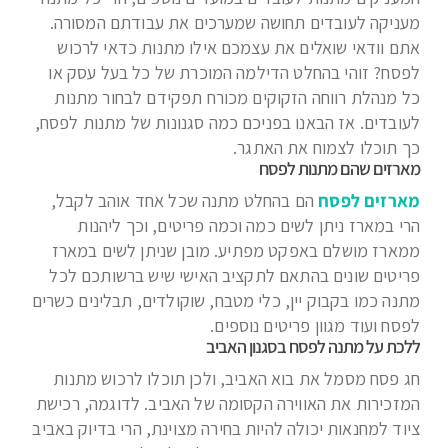
מעניקה לעובדים תחושה שמערכים את עבודתם המסורה.
אתם וודאי שואלים את עצמכם אילו מתנות כדאי לרכוש
לפסח? זוהי בהחלט הדילמה המוכרת של כל בעל עסק או
כל מנהלת רווחה הזקוקים מכורח תפקידם לבחור מתנות
לעובדים. אז הבאנו בפניכם כמה סגנונות של מתנות לפסח,
כך תוכלו לצמוח את האתגר.
מארזים שהם מתנות לפסח
מארזים לפסח
הם בהחלט מתנה שכל אחד אוהב לקבל,
הרי במארז ניתן לשים כמה וכמה פריטים, וכך ליהנות
ממארז מושלם באפקט מפתיע. מובן שניתן לשים במארז
פריטים שונים בהתאם לתקציב האישי שיש ברשותכם לכל
מתנה כמו בקבוק יין, כלי מטבח, שוקולדים, תבלינים כשרים
לפסח ועוד מגוון פריטים נוספים.
ללכת על מתנה לפסח בסגנון האביב
חג פסח מסמל את בוא האביב, ולכן תוכלו לרכוש מתנות
המזכירות את האווירה הקסומה של האביב. לדוגמה, רכישת
ציוד למחנאות יכולה להיות בחירה מצוינת, הרי בדיוק באביב