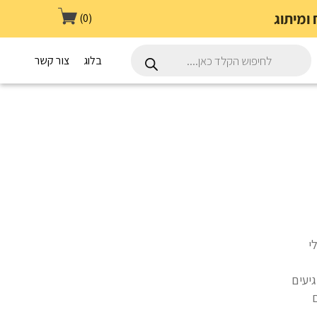
(0)
Products
search
בלוג
צור קשר
י
יעים
ם