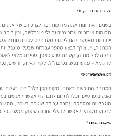
מהן מתנות עם תרומה לקהילה?
בשנים האחרונות ישנה מודעות רבה לצרכיהם של אנשים בע
מקומות ציבוריים עבור נכים ובעלי מוגבלויות, ובין היתר 
ייחודיות מאפשר להם ליהנות מסדר יום עבודה נוח ולהפג
המתנות, יש צורך לבצע מספר עבודות שבעלי מוגבלויות י
ברכה לכל מתנה, קשירת סרט סאטן, ספירת מלאי לאספקה 
לדוגמא – פגועי נפש, נכי צה"ל, לקויי ראייה, חרשים, נכ
לרכוש מתנה עם ערך מוסף
המתנות המוצעות באתר "מקום קטן בלב" הינן בעלות ערך
ואנשים פרטיים יוכלו לתרום לחברה ולאפשר לאנשים בע
מוגבלויות ומספקת עבורם עבודה שוטפת בשכר , מה 
לרכוש מקצוע ולאפשר לבעלי החברה סיפוק ממשי בכל מ
למי המתנות מיועדות?