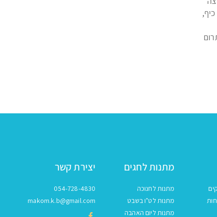
צה
כיף,
רום
מתנות לחגים
יצירת קשר
ים
מתנות לחנוכה
054-728-4830
חות
מתנות לט"ו בשבט
makom.k.b@gmail.com
מתנות ליום האהבה