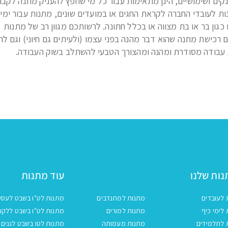
קים ושימושיים, הינן מתאימות עבור כל מי שחפץ להעניק מתנה לקבו
ות לעובדי החברה לקראת החגים או במועדים שונים, מתנות עבור ימי 
 כגון בר או בת מצווה או בכלל חתונה. לרשותכם מגוון רב של מתנות
רכישת מתנה שהוא דבר מהנה בפני עצמו (ולעיתים גם חיוני) וגם לת
ת עבודה מסודרת ומהנה ומהצורך הטבעי להשתלב בשוק העבודה.
ות שלנו
עוד מתנות
 לעובדים
מתנות למתנדבים
מתנות לט"ו בשבט לעסק
לימי כיף
מתנות למורים
מתנות לט"ו בשבט ללקו
 לתלמידים
מתנות מעמותה
מתנות לטו בשבט לגנים