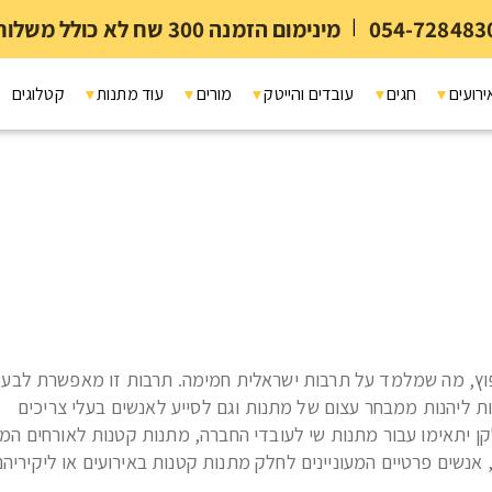
054-728483
|
מינימום הזמנה 300 שח לא כולל משלוח ומיתוג
ירועים
חגים
עובדים והייטק
מורים
עוד מתנות
קטלוגים
פוץ, מה שמלמד על תרבות ישראלית חמימה. תרבות זו מאפשרת לבעל
ת ליהנות ממבחר עצום של מתנות וגם לסייע לאנשים בעלי צריכים
לקן יתאימו עבור מתנות שי לעובדי החברה, מתנות קטנות לאורחים המג
, אנשים פרטיים המעוניינים לחלק מתנות קטנות באירועים או ליקיריה