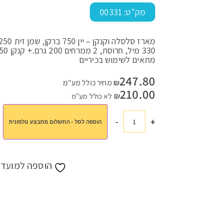
מק"ט:
00331
עמוד הבית
>
חנות
>
מתנות לחגים
>
מתנות לפסח
>
מארזים לפסח
>
מתאים לשימוש בכיריים
247.80
₪
מחיר כולל מע"מ
210.00
₪
לא כולל מע"מ
-
+
הוספה לסל - התשלום מתבצע טלפונית
כמות
של
סלסלה
וקנקן
הוספה למועדפ
סולתם