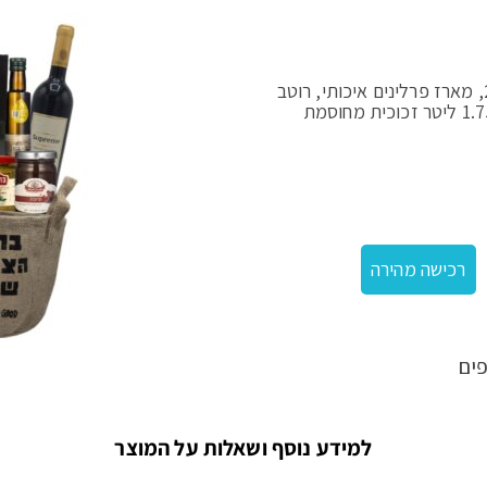
מארז סלסלה וקנקן – יין 750 ברקן, שמן זית 250, מארז פרלינים איכותי, רוטב
סלסלה וקנקן סולתם
330 מיל, חרוסת, 2 ממרחים 200 גרם.+ קנקן 1.750 ליטר זכוכית מחוסמת
רכישה מהירה
ים
למידע נוסף ושאלות על המוצר