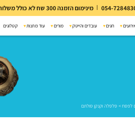
054-728483
|
מינימום הזמנה 300 שח לא כולל משלוח ומיתוג
ירועים
חגים
עובדים והייטק
מורים
עוד מתנות
קטלוגים
 לפסח
>
סלסלה וקנקן סולתם