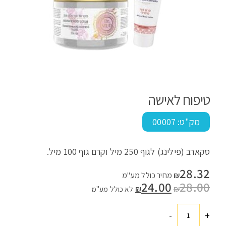
טיפוח לאישה
מק"ט:
00007
סקארב (פילינג) לגוף 250 מיל וקרם גוף 100 מיל.
28.32
₪
מחיר כולל מע"מ
28.00
המחיר
24.00
המחיר
₪
₪
לא כולל מע"מ
המקורי
הנוכחי
היה:
הוא:
₪24.00.
₪28.00.
-
+
כמות