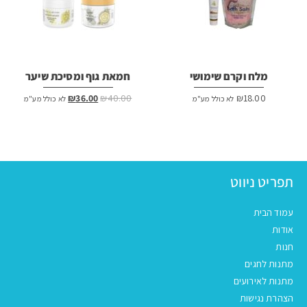
מלח וקרם שימושי
חמאת גוף ומסיכת שיער
המחיר
המחיר
₪
36.00
₪
40.00
₪
18.00
לא כולל מע"מ
לא כולל מע"מ
המקורי
הנוכחי
היה:
הוא:
₪36.00.
₪40.00.
תפריט ניווט
עמוד הבית
אודות
חנות
מתנות לחגים
מתנות לאירועים
הצהרת נגישות