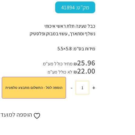
מק"ט:
41894
כבל טעינה תלת ראשי איכותי
עמוד הבית
>
חנות
>
עובדים ומתנדבים
>
מתנות לעובדים
>
כבל טעינ
נשלף ומתארך, עשוי במבוק ופלסטיק
מידות בס"מ: 5.8×5.5
25.96
₪
מחיר כולל מע"מ
22.00
₪
לא כולל מע"מ
-
+
הוספה לסל - התשלום מתבצע טלפונית
כמות
של
כבל
טעינה
הוספה למועדפ
מבמבוק