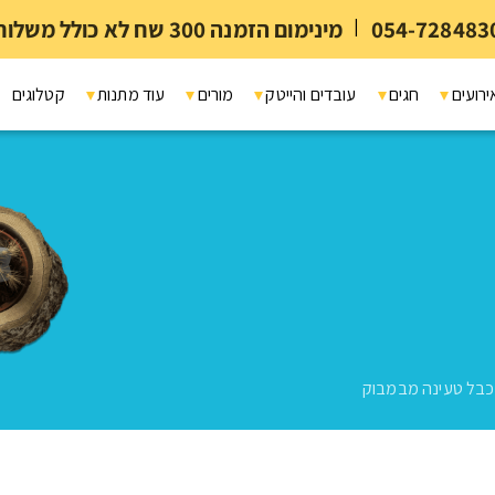
054-728483
|
מינימום הזמנה 300 שח לא כולל משלוח ומיתוג
ירועים
חגים
עובדים והייטק
מורים
עוד מתנות
קטלוגים
כבל טעינה מבמבוק