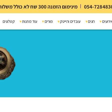
054-728483
|
מינימום הזמנה 300 שח לא כולל משלוח ומיתוג
ירועים
חגים
עובדים והייטק
מורים
עוד מתנות
קטלוגים