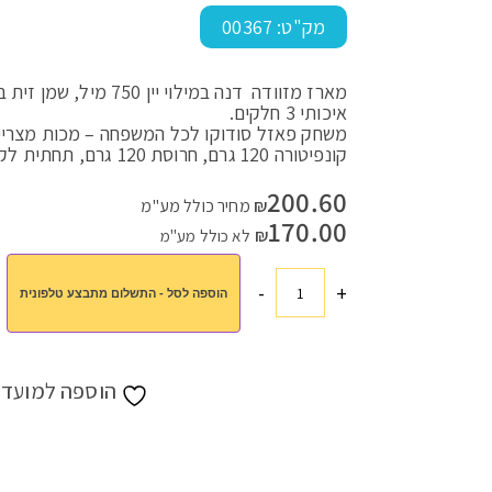
מק"ט:
00367
עמוד הבית
>
חנות
>
כללי
>
מארז דנה
איכותי 3 חלקים.
משחק פאזל סודוקו לכל המשפחה – מכות מצריים, רוטב 
קונפיטורה 120 גרם, חרוסת 120 גרם, תחתית לקפה
200.60
₪
מחיר כולל מע"מ
170.00
₪
לא כולל מע"מ
-
+
הוספה לסל - התשלום מתבצע טלפונית
כמות
של
מארז
דנה
הוספה למועדפ