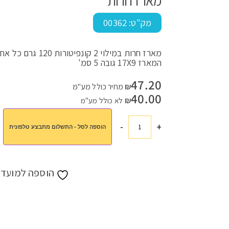
מארז חרות
מק"ט:
00362
עמוד הבית
>
חנות
>
מתנות לחגים
>
מתנות לפסח
>
מארזים לפסח
>
המארז 17X9 גובה 5 סמ'
47.20
₪
מחיר כולל מע"מ
40.00
₪
לא כולל מע"מ
-
+
הוספה לסל - התשלום מתבצע טלפונית
כמות
של
מארז
חרות
הוספה למועדפ