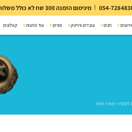
054-728483
|
מינימום הזמנה 300 שח לא כולל משלוח ומיתוג
ירועים
חגים
עובדים והייטק
מורים
עוד מתנות
קטלוגים
 לפסח
>
מארז חרות