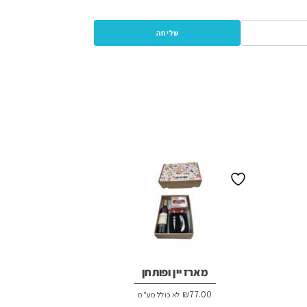
מארז יין ופותחן
₪
77.00
לא כולל מע"מ