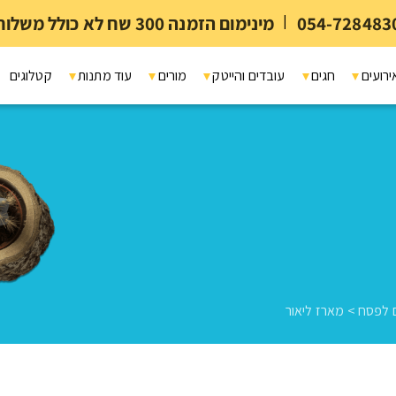
054-728483
|
מינימום הזמנה 300 שח לא כולל משלוח ומיתוג
ירועים
חגים
עובדים והייטק
מורים
עוד מתנות
קטלוגים
 לפסח
>
מארז ליאור