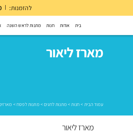
להזמנות:
|
0
בית
אודות
חנות
מתנות לראש השנה
א
מארז ליאור
עמוד הבית
>
חנות
>
מתנות לחגים
>
מתנות לפסח
>
מארזים
מארז ליאור