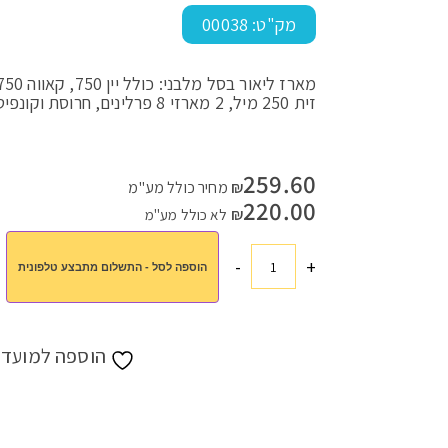
מק"ט:
00038
עמוד הבית
>
חנות
>
מתנות לחגים
>
מתנות לפסח
>
מארזים לפסח
>
זית 250 מיל, 2 מארזי 8 פרלינים, חרוסת וקונפיטורה, וסודוקו באורגנזה
259.60
₪
מחיר כולל מע"מ
220.00
₪
לא כולל מע"מ
-
+
הוספה לסל - התשלום מתבצע טלפונית
כמות
של
מארז
ליאור
הוספה למועדפ