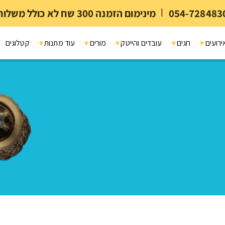
054-728483
|
מינימום הזמנה 300 שח לא כולל משלוח ומיתוג
ירועים
חגים
עובדים והייטק
מורים
עוד מתנות
קטלוגים