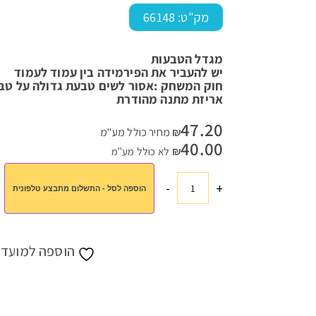
מק"ט:
66148
מגדל הטבעות
עמוד הבית
>
חנות
>
כל המתנות
>
מגדל הטבעות
יש להעביר את הפירמידה בין עמוד לעמוד
חוק המשחק :אסור לשים טבעת גדולה על טב
אריזת מתנה מהודרת
47.20
₪
מחיר כולל מע"מ
40.00
₪
לא כולל מע"מ
-
+
הוספה לסל - התשלום מתבצע טלפונית
כמות
של
מגדל
הטבעות
הוספה למועדפ