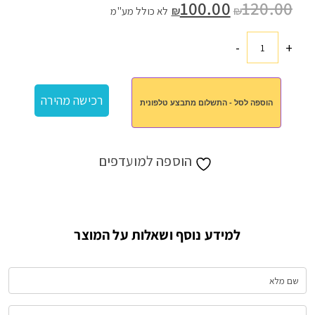
120.00
המחיר
100.00
המחיר
₪
₪
לא כולל מע"מ
המקורי
הנוכחי
היה:
הוא:
₪100.00.
₪120.00.
-
+
כמות
של
מכתבית
רכישה מהירה
הוספה לסל - התשלום מתבצע טלפונית
סטארט
אפ
הוספה למועדפים
למידע נוסף ושאלות על המוצר