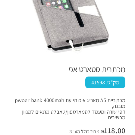
מכתבית סטארט אפ
מק"ט:
41598
מכתביית A5 מאריג איכותי עם pwoer bank 4000mah
מובנה,
דפי שורה ומעמד לסמארטפון/טאבלט מתאים למגוון
מכשירים
118.00
₪
מחיר כולל מע"מ