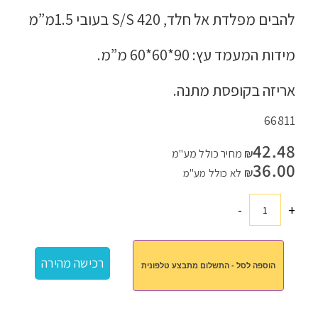
להבים מפלדת אל חלד,
S/S 420
בעובי 1.5מ”מ
מידות המעמד עץ:
60*60*90
מ”מ.
אריזה בקופסת מתנה.
66811
42.48
₪
מחיר כולל מע"מ
36.00
₪
לא כולל מע"מ
-
+
כמות
של
מעמד
רכישה מהירה
הוספה לסל - התשלום מתבצע טלפונית
עץ
עם
כלים