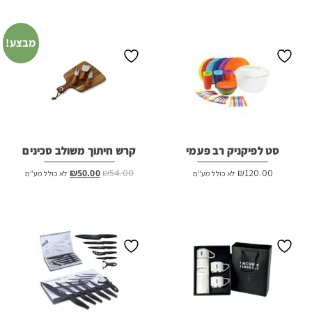
היה:
הוא:
₪55.00.
₪60.00.
מבצע!
סט לפיקניק רב פעמי
קרש חיתוך משולב סכינים
המחיר
המחיר
₪
50.00
₪
54.00
₪
120.00
לא כולל מע"מ
לא כולל מע"מ
המקורי
הנוכחי
היה:
הוא:
₪50.00.
₪54.00.