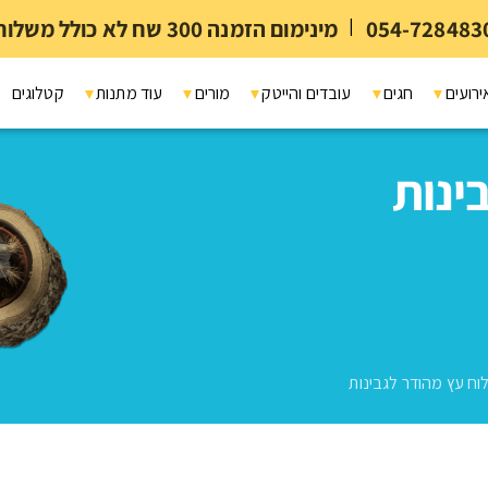
054-728483
|
מינימום הזמנה 300 שח לא כולל משלוח ומיתוג
ירועים
חגים
עובדים והייטק
מורים
עוד מתנות
קטלוגים
ינות
וח עץ מהודר לגבינות