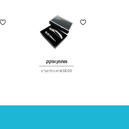
פותחן ופקק
₪
18.00
לא כולל מע"מ