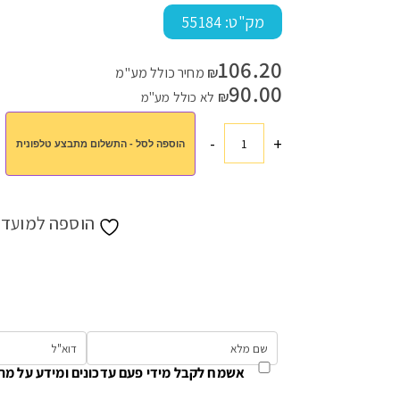
מק"ט:
55184
106.20
₪
מחיר כולל מע"מ
עמוד הבית
>
חנות
>
מתנות לחגים
>
מתנות לשבועות
>
סט לוח עץ מהו
90.00
₪
לא כולל מע"מ
-
+
הוספה לסל - התשלום מתבצע טלפונית
כמות
של
סט
לוח
הוספה למועדפ
עץ
מהודר
לגבינות
אשמח לקבל מידי פעם עדכונים ומידע על מת