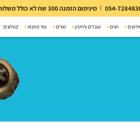
054-728483
|
מינימום הזמנה 300 שח לא כולל משלוח ומיתוג
ירועים
חגים
עובדים והייטק
מורים
עוד מתנות
קטלוגים