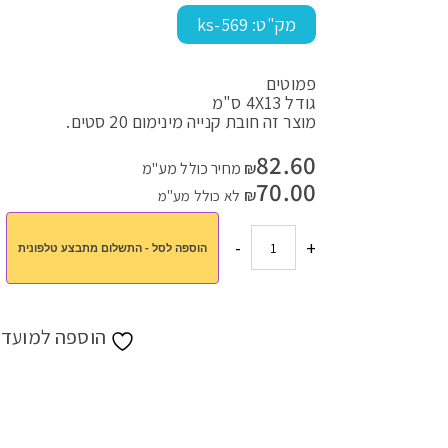
מק"ט:
ks-569
פמוטים
עמוד הבית
>
חנות
>
כל המתנות
>
פמוטים עגולים
גודל 4X13 ס"מ
מוצר זה חובת קנייה מינימום 20 סטים.
82.60
₪
מחיר כולל מע"מ
70.00
₪
לא כולל מע"מ
-
+
הוספה לסל - התשלום מתבצע טלפונית
כמות
של
פמוטים
עגולים
הוספה למועדפ