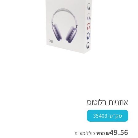
אוזניות בלוטוס
מק"ט:
35403
49.56
₪
מחיר כולל מע"מ