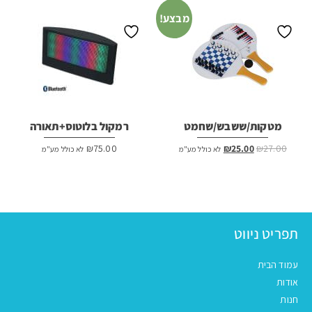
₪7.00.
₪8.00.
₪23.00.
₪25.00.
מבצע!
מטקות/ששבש/שחמט
רמקול בלוטוס+תאורה
המחיר
המחיר
₪
75.00
₪
25.00
₪
27.00
לא כולל מע"מ
לא כולל מע"מ
המקורי
הנוכחי
היה:
הוא:
₪25.00.
₪27.00.
תפריט ניווט
עמוד הבית
אודות
חנות