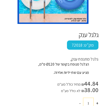
גלגל ענק
מק"ט:
72018
גלגל מתנפח ענק,
הגלגל מנופח בקוטר של Ø120 ס”מ,
מגיע עם שתי ידיות אחיזה.
44.84
₪
מחיר כולל מע"מ
38.00
₪
לא כולל מע"מ
-
+
כמות