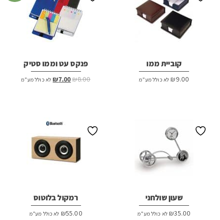
קוביית ממו
פנקס עט וממו סטיק
המחיר
המחיר
₪
7.00
₪
8.00
₪
9.00
לא כולל מע"מ
לא כולל מע"מ
המקורי
הנוכחי
היה:
הוא:
₪7.00.
₪8.00.
שעון שולחני
רמקול בלוטוס
₪
55.00
₪
35.00
לא כולל מע"מ
לא כולל מע"מ