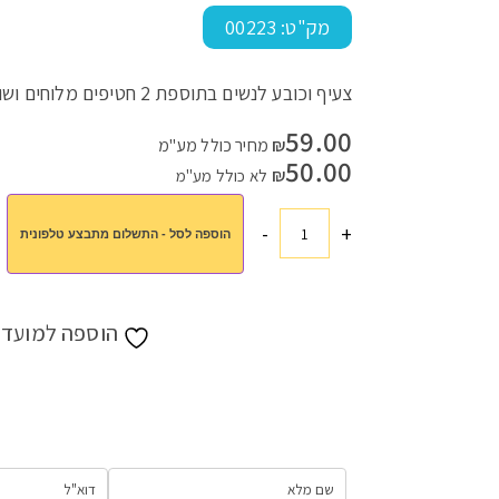
מק"ט:
00223
צעיף וכובע לנשים בתוספת 2 חטיפים מלוחים ושוקולד לפורים
עמוד הבית
>
חנות
>
מתנות לחגים
>
מתנות לפורים
>
מארזים לפורים
>
59.00
₪
מחיר כולל מע"מ
50.00
₪
לא כולל מע"מ
-
+
הוספה לסל - התשלום מתבצע טלפונית
כמות
של
כובע
וצעיף
הוספה למועדפ
עם
חטיפים
ושוקולד