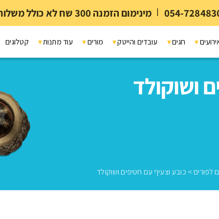
054-728483
|
מינימום הזמנה 300 שח לא כולל משלוח ומיתוג
ירועים
חגים
עובדים והייטק
מורים
עוד מתנות
קטלוגים
ם ושוקולד
 לפורים
>
כובע וצעיף עם חטיפים ושוקולד