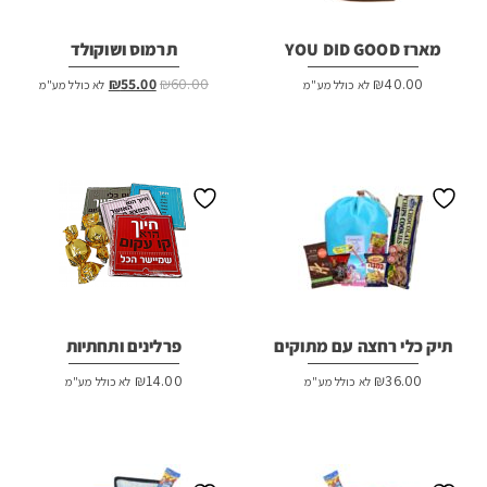
מארז YOU DID GOOD
תרמוס ושוקולד
המחיר
המחיר
₪
55.00
₪
60.00
₪
40.00
לא כולל מע"מ
לא כולל מע"מ
המקורי
הנוכחי
היה:
הוא:
₪55.00.
₪60.00.
תיק כלי רחצה עם מתוקים
פרלינים ותחתיות
₪
14.00
₪
36.00
לא כולל מע"מ
לא כולל מע"מ