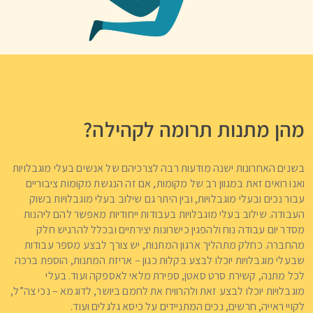
מהן מתנות תרומה לקהילה?
בשנים האחרונות ישנה מודעות רבה לצרכיהם של אנשים בעלי מוגבלויות
ואנו רואים זאת במגוון רב של מקומות, אם זה הנגשת מקומות ציבוריים
עבור נכים ובעלי מוגבלויות, ובין היתר גם שילוב בעלי מוגבלויות בשוק
העבודה. שילוב בעלי מוגבלויות בעבודות ייחודיות מאפשר להם ליהנות
מסדר יום עבודה נוח ולהפגין כישרונות יצירתיים ובכלל להרגיש חלק
מהחברה. כחלק מתהליך ארגון המתנות, יש צורך לבצע מספר עבודות
שבעלי מוגבלויות יוכלו לבצע בקלות כגון – אריזת המתנות, הוספת ברכה
לכל מתנה, קשירת סרט סאטן, ספירת מלאי לאספקה ועוד. בעלי
מוגבלויות יוכלו לבצע זאת ולהרוויח את לחמם ביושר, לדוגמא – נכי צה”ל,
לקויי ראייה, חרשים, נכים המתניידים על כיסא גלגלים ועוד.