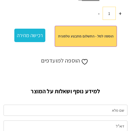
המקורי
הנוכחי
היה:
הוא:
₪40.00.
₪45.00.
-
+
כמות
של
מארז
רכישה מהירה
הוספה לסל - התשלום מתבצע טלפונית
ים
המלח
הוספה למועדפים
למידע נוסף ושאלות על המוצר