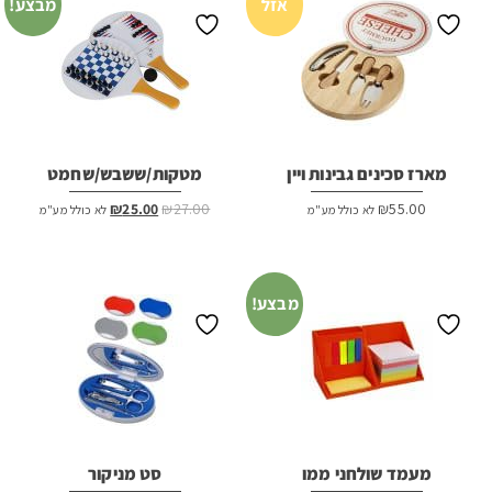
אזל
מבצע!
מארז סכינים גבינות ויין
מטקות/ששבש/שחמט
המחיר
המחיר
₪
25.00
₪
27.00
₪
55.00
לא כולל מע"מ
לא כולל מע"מ
המקורי
הנוכחי
היה:
הוא:
₪25.00.
₪27.00.
מבצע!
מעמד שולחני ממו
סט מניקור