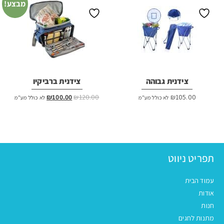
מבצע!
צידנית גבוהה
צידנית ברביקיו
המחיר
המחיר
₪
100.00
₪
120.00
₪
105.00
לא כולל מע"מ
לא כולל מע"מ
המקורי
הנוכחי
היה:
הוא:
₪100.00.
₪120.00.
תפריט ניווט
עמוד הבית
אודות
חנות
מתנות לחגים