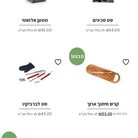
סט סכינים
מטען אלחוטי
₪
35.00
₪
54.00
לא כולל מע"מ
לא כולל מע"מ
מבצע!
קרש חיתוך ארוך
סט לברביקיו
המחיר
המחיר
₪
45.00
₪
55.00
₪
60.00
לא כולל מע"מ
לא כולל מע"מ
המקורי
הנוכחי
היה:
הוא:
₪55.00.
₪60.00.