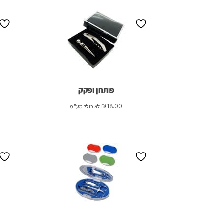
₪15.00.
₪16.00.
פותחן ופקק
0
₪
18.00
לא כולל מע"מ