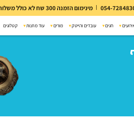
054-728483
|
מינימום הזמנה 300 שח לא כולל משלוח ומיתוג
ירועים
חגים
עובדים והייטק
מורים
עוד מתנות
קטלוגים