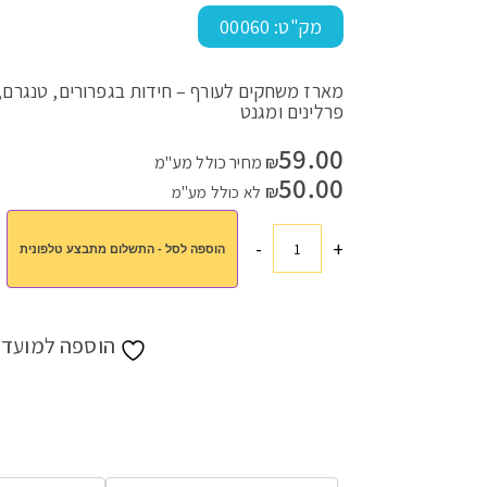
מק"ט:
00060
עמוד הבית
>
חנות
>
כל המתנות
>
מארז משחקים לעורף
פרלינים ומגנט
59.00
₪
מחיר כולל מע"מ
50.00
₪
לא כולל מע"מ
-
+
הוספה לסל - התשלום מתבצע טלפונית
כמות
של
מארז
משחקים
הוספה למועדפ
לעורף