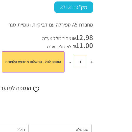
מק"ט:
37131
מחברת A5 ספירלה עם דביקיות וגומיית סגר
עמוד הבית
>
חנות
>
מורים ותלמידים
>
מתנות למורים
>
מחברת עם דב
12.98
₪
מחיר כולל מע"מ
11.00
₪
לא כולל מע"מ
-
+
הוספה לסל - התשלום מתבצע טלפונית
כמות
של
מחברת
עם
הוספה למועדפ
דבקיות