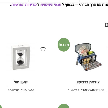
נות עם ערך חברתי — בכפוף ל
תנאי השימוש
ול
מדיניות הפרטיות
.
ם
מבצע!
צידנית ברביקיו
שעון חול
המחיר
המחיר
₪
28.00
₪
100.00
₪
120.0
לא כולל מע"מ
לא כולל מע"מ
המקורי
הנוכחי
היה:
הוא:
₪100.00.
₪120.00.