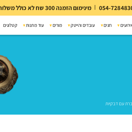
054-728483
|
מינימום הזמנה 300 שח לא כולל משלוח ומיתוג
ירועים
חגים
עובדים והייטק
מורים
עוד מתנות
קטלוגים
רת עם דבקיות