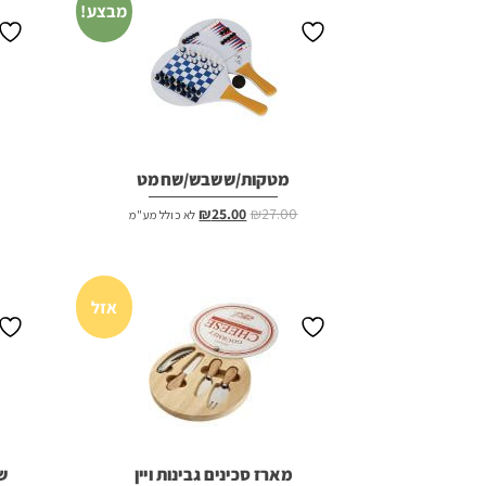
מבצע!
מטקות/ששבש/שחמט
המחיר
המחיר
₪
25.00
₪
27.00
לא כולל מע"מ
המקורי
הנוכחי
היה:
הוא:
₪25.00.
₪27.00.
אזל
מארז סכינים גבינות ויין
שמ