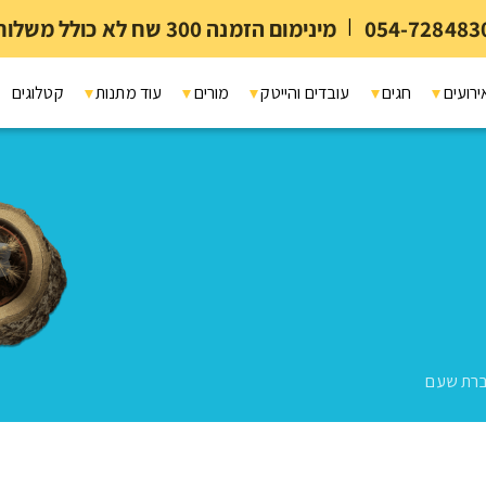
054-728483
|
מינימום הזמנה 300 שח לא כולל משלוח ומיתוג
ירועים
חגים
עובדים והייטק
מורים
עוד מתנות
קטלוגים
רת שעם