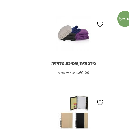
בצע!
כירבולית/שמיכת טלויזיה
₪
60.00
לא כולל מע"מ