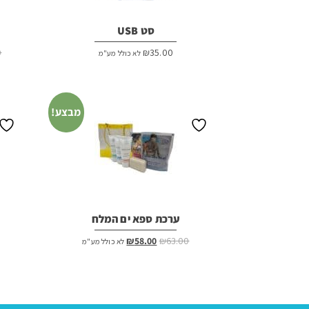
סט USB
0
₪
35.00
לא כולל מע"מ
מבצע!
ערכת ספא ים המלח
המחיר
המחיר
₪
58.00
₪
63.00
לא כולל מע"מ
המקורי
הנוכחי
היה:
הוא:
₪58.00.
₪63.00.