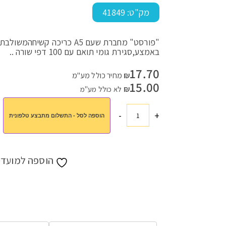
מק"ט:
41849
"פורסט" מחברת שעם A5 כריכה קשי
עמוד הבית
>
חנות
>
מורים ותלמידים
>
מתנות למורים
>
מחברת שעם
באמצע,סגירת גומי תואם עם 100 דפי שורה ..
17.70
₪
מחיר כולל מע"מ
15.00
₪
לא כולל מע"מ
-
+
הוספה לסל - התשלום מתבצע טלפונית
כמות
של
מחברת
שעם
הוספה למועדפ