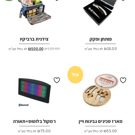
פותחן ופקק
צידנית ברביקיו
המחיר
המחיר
₪
100.00
₪
120.00
₪
18.00
לא כולל מע"מ
לא כולל מע"מ
המקורי
הנוכחי
היה:
הוא:
₪100.00.
₪120.00.
אזל
מארז סכינים גבינות ויין
רמקול בלוטוס+תאורה
₪
75.00
₪
55.00
לא כולל מע"מ
לא כולל מע"מ