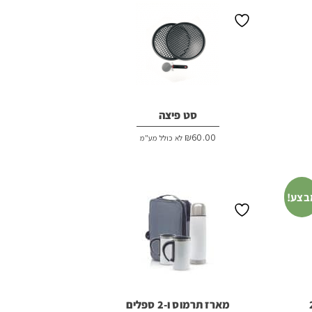
סט פיצה
₪
60.00
לא כולל מע"מ
בצע!
מארז תרמוס ו-2 ספלים