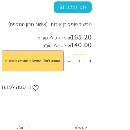
מק"ט:
61112
מכשיר פופקורן איכותי (אישור מכון התקנים)
עמוד הבית
>
חנות
>
מתנות לחגים
>
מתנות לראש השנה
>
מתנות לר
165.20
₪
מחיר כולל מע"מ
140.00
₪
לא כולל מע"מ
-
+
הוספה לסל - התשלום מתבצע טלפונית
כמות
של
מכשיר
פופקורן
הוספה למועדפ