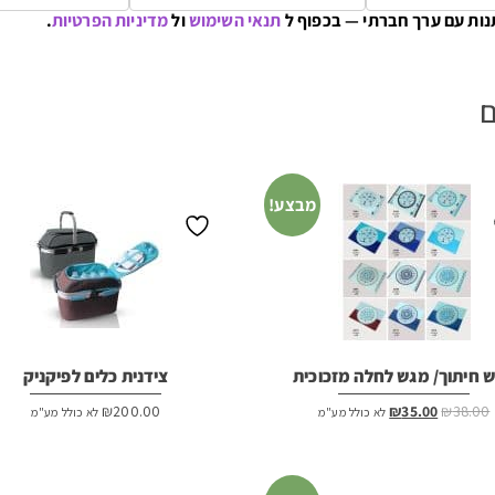
נות עם ערך חברתי — בכפוף ל
תנאי השימוש
ול
מדיניות הפרטיות
.
ם
מבצע!
 חיתוך/ מגש לחלה מזכוכית
צידנית כלים לפיקניק
המחיר
המחיר
₪
200.00
₪
35.00
₪
38.00
לא כולל מע"מ
לא כולל מע"מ
המקורי
הנוכחי
היה:
הוא:
₪35.00.
₪38.00.