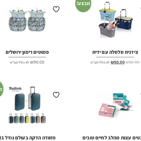
מבצע!
צידנית סלסלה עם ידית
פמוטים רימון ירושלים
המחיר
המחיר
₪
90.00
₪
50.00
₪
60.00
לא כולל מע"מ
לא כולל מע"מ
המקורי
הנוכחי
היה:
הוא:
₪50.00.
₪60.00.
מ
טים עצות מהלב לחיים טובים
מזוודה הדקה בעולם גודל 21