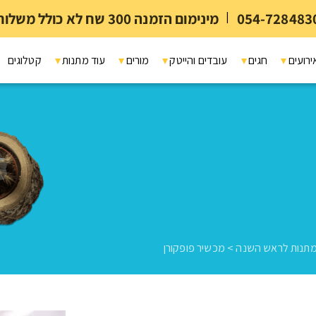
054-728483
|
מינימום הזמנה 300 שח לא כולל משלוח ומיתוג
ירועים
חגים
עובדים והייטק
מורים
עוד מתנות
קטלוגים
תנות לראש השנה
>
מכשיר פופקורן