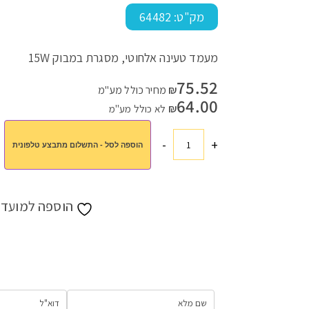
מק"ט:
64482
מעמד טעינה אלחוטי, מסגרת במבוק 15W
עמוד הבית
>
חנות
>
עובדים ומתנדבים
>
גאדג'טים
>
מסגרת במבמוק 
75.52
₪
מחיר כולל מע"מ
64.00
₪
לא כולל מע"מ
-
+
הוספה לסל - התשלום מתבצע טלפונית
כמות
של
מסגרת
במבמוק
הוספה למועדפ
ומעמד
טעינה