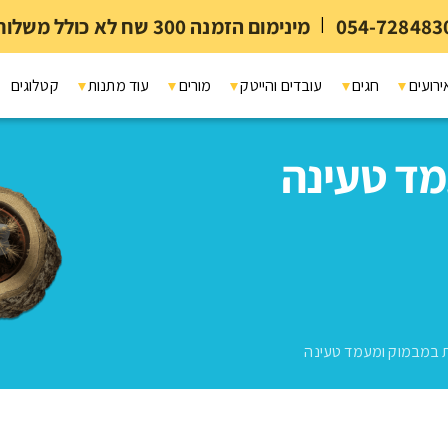
054-728483
|
מינימום הזמנה 300 שח לא כולל משלוח ומיתוג
ירועים
חגים
עובדים והייטק
מורים
עוד מתנות
קטלוגים
ד טעינה
 במבמוק ומעמד טעינה