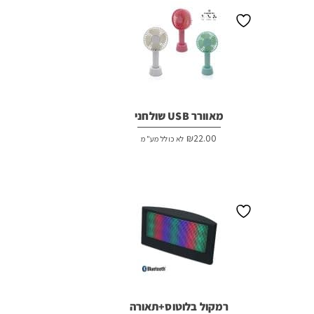
מאוורר USB שולחני
₪
22.00
לא כולל מע"מ
רמקול בלוטוס+תאורה