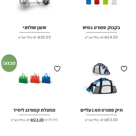
בקבוק ספורט גמיש
שעון שולחני
₪
35.00
₪
14.00
לא כולל מע"מ
לא כולל מע"מ
מבצע!
תיק ספורט תא נעליים
מחצלת קמפינג ליחיד
המחיר
המחיר
₪
23.00
₪
25.00
₪
53.00
לא כולל מע"מ
לא כולל מע"מ
המקורי
הנוכחי
היה:
הוא: