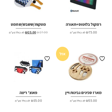
רמקול בלוטוס+תאורה
מטקות/ששבש/שחמט
המחיר
המחיר
₪
25.00
₪
27.00
₪
75.00
לא כולל מע"מ
לא כולל מע"מ
המקורי
הנוכחי
היה:
הוא:
₪25.00.
₪27.00.
אזל
מארז סכינים גבינות ויין
פאוצ' ריצה
₪
35.00
₪
55.00
לא כולל מע"מ
לא כולל מע"מ