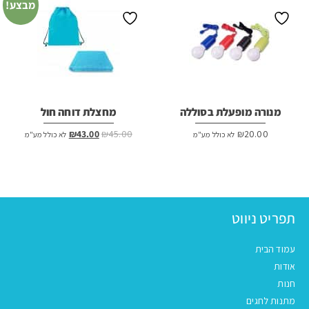
מבצע!
מנורה מופעלת בסוללה
מחצלת דוחה חול
המחיר
המחיר
₪
43.00
₪
45.00
₪
20.00
לא כולל מע"מ
לא כולל מע"מ
המקורי
הנוכחי
היה:
הוא:
₪43.00.
₪45.00.
תפריט ניווט
עמוד הבית
אודות
חנות
מתנות לחגים