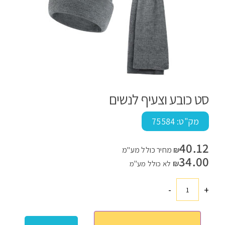
סט כובע וצעיף לנשים
מק"ט:
75584
40.12
₪
מחיר כולל מע"מ
34.00
₪
לא כולל מע"מ
-
+
כמות
של
סט