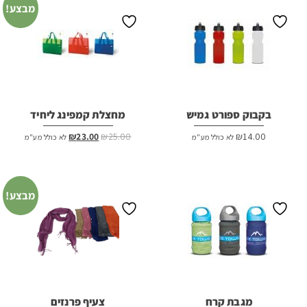
מבצע!
בקבוק ספורט גמיש
מחצלת קמפינג ליחיד
המחיר
המחיר
₪
23.00
₪
25.00
₪
14.00
לא כולל מע"מ
לא כולל מע"מ
המקורי
הנוכחי
היה:
הוא:
₪23.00.
₪25.00.
מבצע!
מגבת קרח
צעיף פרנזים