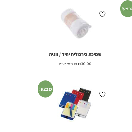
בצע!
שמיכת כירבולית יחיד / זוגית
₪
30.00
לא כולל מע"מ
מבצע!