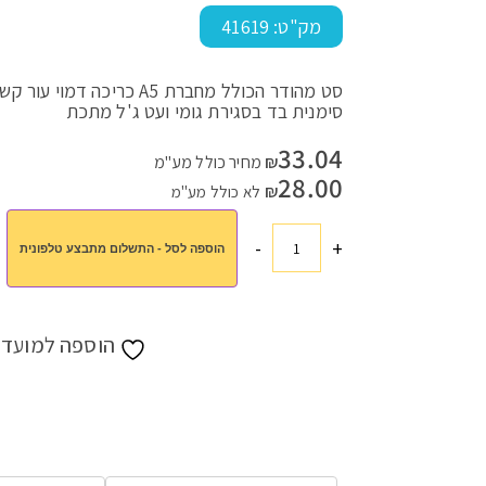
מק"ט:
41619
סט מהודר הכולל מחברת A5 כריכה דמוי עור קשה צבעונית
עמוד הבית
>
חנות
>
מורים ותלמידים
>
מתנות מסע לפולין
>
סט מחברת
סימנית בד בסגירת גומי ועט ג'ל מתכת
33.04
₪
מחיר כולל מע"מ
28.00
₪
לא כולל מע"מ
-
+
הוספה לסל - התשלום מתבצע טלפונית
כמות
של
סט
מחברת
הוספה למועדפ
מהודר