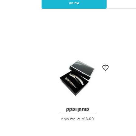
פותחן ופקק
₪
18.00
לא כולל מע"מ