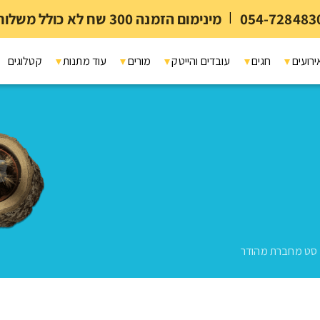
054-728483
|
מינימום הזמנה 300 שח לא כולל משלוח ומיתוג
ירועים
חגים
עובדים והייטק
מורים
עוד מתנות
קטלוגים
סט מחברת מהודר