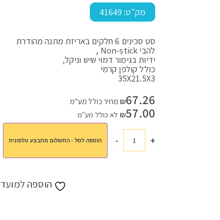
מק"ט:
41649
סט סכינים 6 חלקים באריזת מתנה מהודרת
עמוד הבית
>
חנות
>
כל המתנות
>
סט סכינים
להבי Non-stick ,
ידיות בגימור דמוי שיש וניקל,
כולל קולפן קרמי
35X21.5X3
67.26
₪
מחיר כולל מע"מ
57.00
₪
לא כולל מע"מ
-
+
הוספה לסל - התשלום מתבצע טלפונית
כמות
של
סט
סכינים
הוספה למועדפ