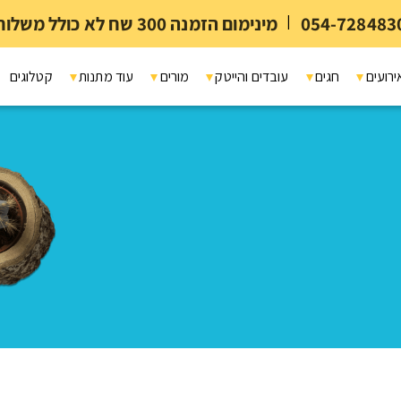
054-728483
|
מינימום הזמנה 300 שח לא כולל משלוח ומיתוג
ירועים
חגים
עובדים והייטק
מורים
עוד מתנות
קטלוגים