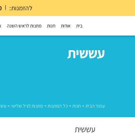
להזמנות:
|
0
בית
אודות
חנות
מתנות לראש השנה
א
עששית
עמוד הבית
>
חנות
>
כל המתנות
>
מתנות לגיל שלישי
>
עשש
עששית