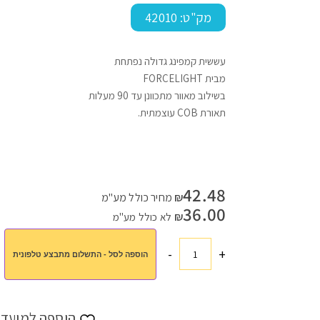
מק"ט:
42010
עששית קמפינג גדולה נפתחת
עמוד הבית
>
חנות
>
כל המתנות
>
מתנות לגיל שלישי
>
עששית
מבית FORCELIGHT
בשילוב מאוור מתכוונן עד 90 מעלות
תאורת COB עוצמתית.
42.48
₪
מחיר כולל מע"מ
36.00
₪
לא כולל מע"מ
-
+
הוספה לסל - התשלום מתבצע טלפונית
כמות
של
עששית
הוספה למועדפ