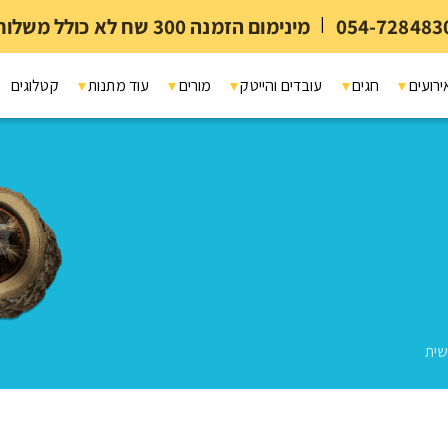
054-728483
|
מינימום הזמנה 300 שח לא כולל משלוח ומיתוג
ירועים
חגים
עובדים והייטק
מורים
עוד מתנות
קטלוגים
ית