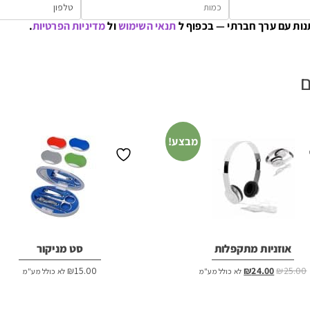
נות עם ערך חברתי — בכפוף ל
תנאי השימוש
ול
מדיניות הפרטיות
.
ם
מבצע!
אוזניות מתקפלות
סט מניקור
המחיר
המחיר
₪
15.00
₪
24.00
₪
25.00
לא כולל מע"מ
לא כולל מע"מ
המקורי
הנוכחי
היה:
הוא: