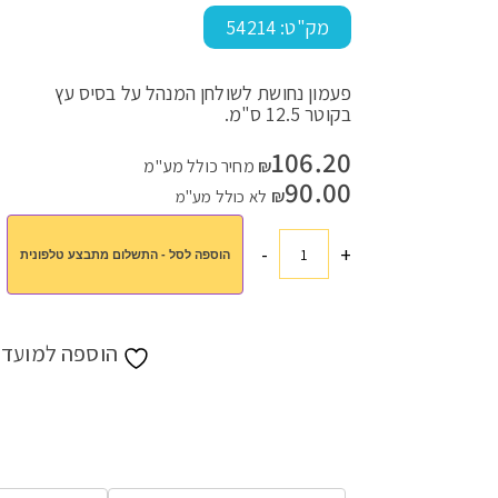
מק"ט:
54214
פעמון נחושת לשולחן המנהל על בסיס עץ
עמוד הבית
>
חנות
>
עובדים ומתנדבים
>
מתנות לבכירים
>
פעמון מנה
בקוטר 12.5 ס"מ.
106.20
₪
מחיר כולל מע"מ
90.00
₪
לא כולל מע"מ
-
+
הוספה לסל - התשלום מתבצע טלפונית
כמות
של
פעמון
מנהלים
הוספה למועדפ
נחושת