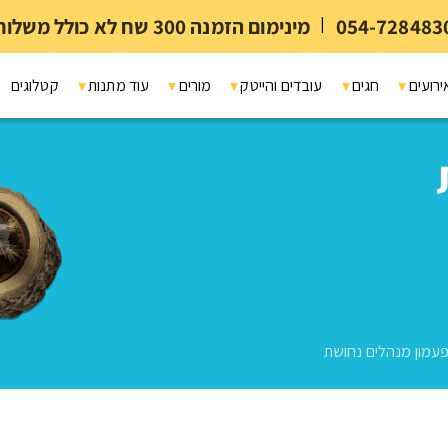
054-728483
|
מינימום הזמנה 300 שח לא כולל משלוח ומיתוג
ירועים
חגים
עובדים והייטק
מורים
עוד מתנות
קטלוגים
עמון מנהלים נחושת