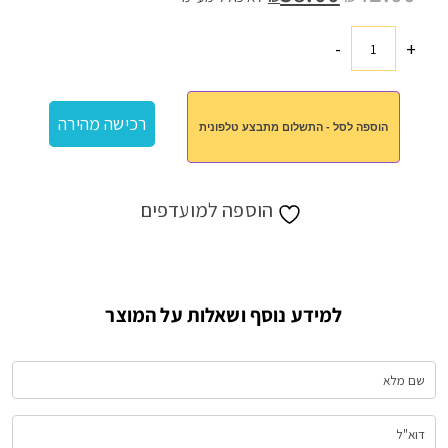
המקורי
הנוכחי
היה:
הוא:
₪38.00.
₪42.00.
-
+
כמות
של
צידנית
רכישה מהירה
הוספה לסל - התשלום מתבצע טלפונית
18
ליטר
הוספה למועדפים
למידע נוסף ושאלות על המוצר