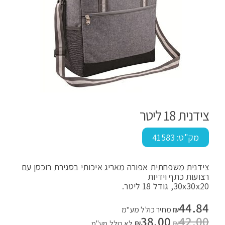
צידנית 18 ליטר
מק"ט:
41583
צידנית משפחתית אפורה מאריג איכותי בסגירת רוכסן עם
רצועות כתף וידיות
30x30x20, גודל 18 ליטר.
44.84
₪
מחיר כולל מע"מ
42.00
המחיר
38.00
המחיר
₪
₪
לא כולל מע"מ