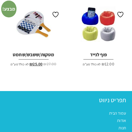
מבצע!
פוף לנייד
מטקות/ששבש/שחמט
המחיר
המחיר
₪
25.00
₪
27.00
₪
12.00
לא כולל מע"מ
לא כולל מע"מ
המקורי
הנוכחי
היה:
הוא:
₪25.00.
₪27.00.
תפריט ניווט
עמוד הבית
אודות
חנות