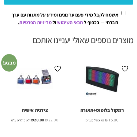
אשמח לקבל מידי פעם עדכונים ומידע על מתנות עם ערך
חברתי — בכפוף ל
תנאי השימוש
ול
מדיניות הפרטיות
.
מוצרים נוספים שאולי יעניינו אותכם
מבצע!
רמקול בלוטוס+תאורה
צידנית אישית
המחיר
המחיר
₪
20.00
₪
22.00
₪
75.00
לא כולל מע"מ
לא כולל מע"מ
המקורי
הנוכחי
היה:
הוא: