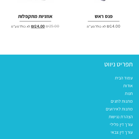
פנס ראש
אוזניות מתקפלות
המחיר
המחיר
₪
24.00
₪
25.00
₪
14.00
לא כולל מע"מ
לא כולל מע"מ
המקורי
הנוכחי
היה:
הוא:
₪24.00.
₪25.00.
תפריט ניווט
עמוד הבית
אודות
חנות
מתנות לחגים
מתנות לאירועים
הצהרת נגישות
עורך דין פלילי
עורך דין צבאי