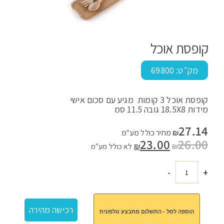
קופסת אוכל
מק"ט:
69800
קופסת אוכל 3 קומות מגיע עם סכום אישי
מידות 18.5X8 גובה 11.5 סמ
27.14
₪
מחיר כולל מע"מ
26.00
המחיר
23.00
המחיר
₪
₪
לא כולל מע"מ
המקורי
הנוכחי
היה:
הוא:
₪23.00.
₪26.00.
-
+
כמות
של
קופסת
רכישה מהירה
הוספה לסל - התשלום מתבצע טלפונית
אוכל