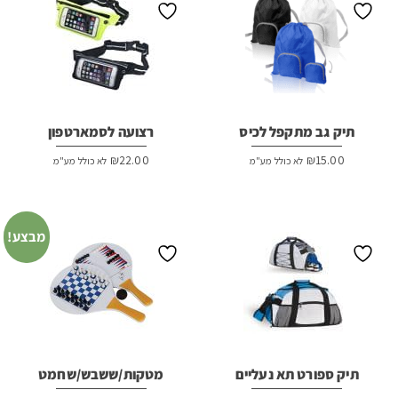
תיק גב מתקפל לכיס
רצועה לסמארטפון
₪
22.00
₪
15.00
לא כולל מע"מ
לא כולל מע"מ
מבצע!
תיק ספורט תא נעליים
מטקות/ששבש/שחמט