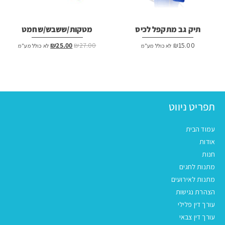
תיק גב מתקפל לכיס
מטקות/ששבש/שחמט
המחיר
המחיר
₪
25.00
₪
27.00
₪
15.00
לא כולל מע"מ
לא כולל מע"מ
המקורי
הנוכחי
היה:
הוא:
₪25.00.
₪27.00.
תפריט ניווט
עמוד הבית
אודות
חנות
מתנות לחגים
מתנות לאירועים
הצהרת נגישות
עורך דין פלילי
עורך דין צבאי