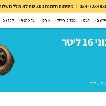
054-728483
|
מינימום הזמנה 300 שח לא כולל משלוח ומיתוג
ירועים
חגים
עובדים והייטק
מורים
עוד מתנות
קטלוגים
ליטר
 ליטר