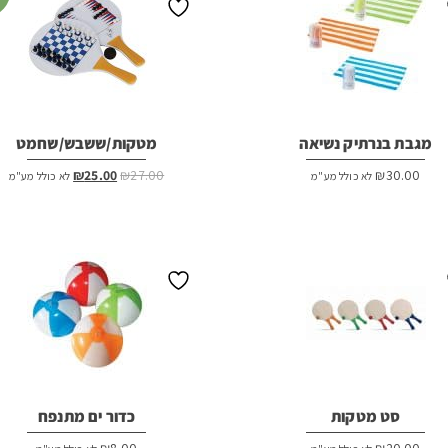
מגבת בנרתיק נשיאה
מטקות/ששבש/שחמט
המחיר
המחיר
₪
25.00
₪
27.00
₪
30.00
לא כולל מע"מ
לא כולל מע"מ
המקורי
הנוכחי
היה:
הוא:
₪25.00.
₪27.00.
סט מטקות
כדור ים מתנפח
₪
8.00
₪
20.00