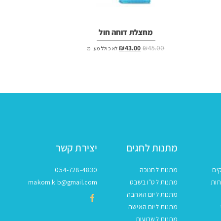
מחצלת דוחה חול
המחיר
המחיר
₪
43.00
₪
45.00
לא כולל מע"מ
המקורי
הנוכחי
היה:
הוא:
₪43.00.
₪45.00.
מתנות לחגים
יצירת קשר
ים
מתנות לחנוכה
054-728-4830
חות
מתנות לט"ו בשבט
makom.k.b@gmail.com
מתנות ליום האהבה
מתנות ליום האישה
מתנות לשבועות